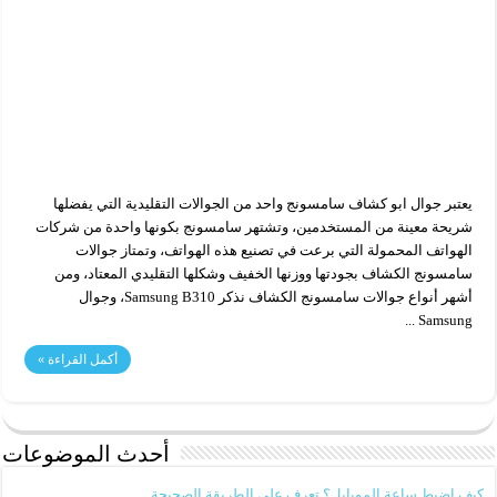
يعتبر جوال ابو كشاف سامسونج​ واحد من الجوالات التقليدية التي يفضلها
شريحة معينة من المستخدمين، وتشتهر سامسونج بكونها واحدة من شركات
الهواتف المحمولة التي برعت في تصنيع هذه الهواتف، وتمتاز جوالات
سامسونج الكشاف بجودتها ووزنها الخفيف وشكلها التقليدي المعتاد، ومن
أشهر أنواع جوالات سامسونج الكشاف نذكر Samsung B310، وجوال
Samsung ...
أكمل القراءة »
أحدث الموضوعات
كيف اضبط ساعة الموبايل؟ تعرف على الطريقة الصحيحة