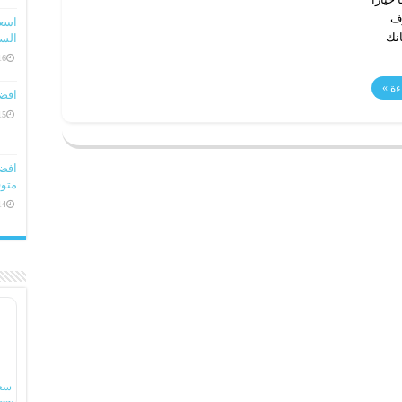
وف
انك
السعو
16 ديسمبر، 
ءة »
افض
15 ديسمبر، 
متوف
14 ديسمبر، 
سع