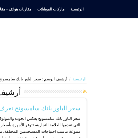
الرئيسية
ماركات الموبايلات
مقارنات هواتف – مقار
الرئيسية
/
أرشيف الوسم : سعر الباور بانك سامسونج
أرشيف 
سعر الباور بانك سامسونج تعرف 
سعر الباور بانك سامسونج يعكس الجودة والموثوق
التي تقدمها العلامة التجارية، تتوفر الأجهزة بأسعار
متنوعة تناسب احتياجات المستخدمين المختلفة، م
تصميمات عصرية وسعات شحن متعددة، مما يجعلها خ