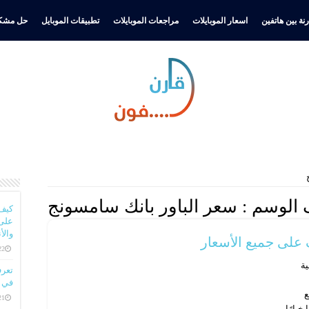
نة بين هاتفين
اسعار الموبايلات
مراجعات الموبايلات
تطبيقات الموبايل
حل مشكل
الوسم :
سعر الباور بانك سامسونج
كيف
على 
والأ
على جميع الأسعار
22 ديسمبر، 
ية
في ا
ع
21 ديسمبر، 
يارًا