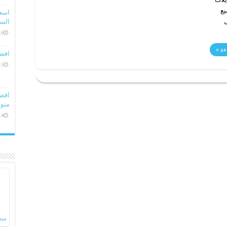
 لجميع
ل
السعو
16 ديسمبر، 
ءة »
افض
15 ديسمبر، 
متوف
14 ديسمبر، 
سع