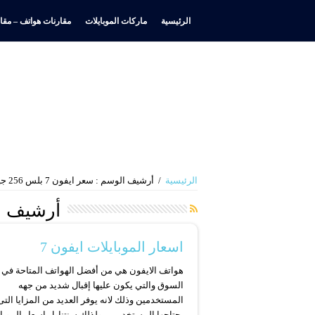
الرئيسية
ماركات الموبايلات
مقارنات هواتف – مقار
الرئيسية
/
أرشيف الوسم : سعر ايفون 7 بلس 256 جيجا
أرشيف ا
اسعار الموبايلات ايفون 7
هواتف الايفون هي من أفضل الهواتف المتاحة في
السوق والتي يكون عليها إقبال شديد من جهه
المستخدمين وذلك لانه يوفر العديد من المزايا التى
يحتاجها المستخدمين، ولذلك سنتناول اسعار الموبا