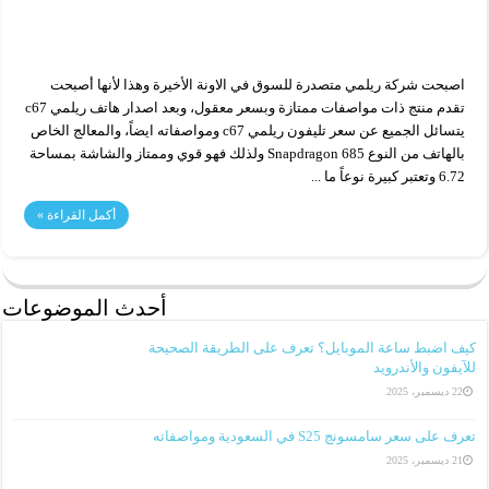
اصبحت شركة ريلمي متصدرة للسوق في الاونة الأخيرة وهذا لأنها أصبحت
تقدم منتج ذات مواصفات ممتازة وبسعر معقول، وبعد اصدار هاتف ريلمي c67
يتسائل الجميع عن سعر تليفون ريلمي c67 ومواصفاته ايضاً، والمعالج الخاص
بالهاتف من النوع Snapdragon 685 ولذلك فهو قوي وممتاز والشاشة بمساحة
6.72 وتعتبر كبيرة نوعاً ما ...
أكمل القراءة »
أحدث الموضوعات
كيف اضبط ساعة الموبايل؟ تعرف على الطريقة الصحيحة
للآيفون والأندرويد
22 ديسمبر، 2025
تعرف على سعر سامسونج S25 في السعودية ومواصفاته
21 ديسمبر، 2025