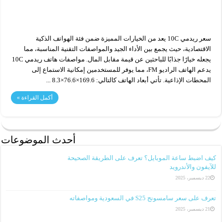
سعر ريدمي 10C يعد من الخيارات المميزة ضمن فئة الهواتف الذكية
الاقتصادية، حيث يجمع بين الأداء الجيد والمواصفات التقنية المناسبة، مما
يجعله خيارًا جذابًا للباحثين عن قيمة مقابل المال. مواصفات هاتف ريدمي 10C
يدعم الهاتف الراديو FM، مما يوفر للمستخدمين إمكانية الاستماع إلى
المحطات الإذاعية. تأتي أبعاد الهاتف كالتالي: 169.6×76.6×8.3 ...
أكمل القراءة »
أحدث الموضوعات
كيف اضبط ساعة الموبايل؟ تعرف على الطريقة الصحيحة
للآيفون والأندرويد
22 ديسمبر، 2025
تعرف على سعر سامسونج S25 في السعودية ومواصفاته
21 ديسمبر، 2025