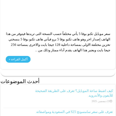
سعر موبايل تكنو بوفا 5 يأتي مختلفاً حسب النسخة التى تريدها فيتوفر من هذا
الهاتف إصدار اخر وهو هاتف تكنو بوفا 5 برو فيأتي هاتف تكنو بوفا 5 بنسختي
تخزين مختلفة الاولى بمساحة داخلية 128 جيجا بايت والاخرى بمساحة 256
جيجا بايت ويعتبر هذا الهاتف يقدم أداء ممتاز وذلك من ...
أكمل القراءة »
أحدث الموضوعات
كيف اضبط ساعة الموبايل؟ تعرف على الطريقة الصحيحة
للآيفون والأندرويد
22 ديسمبر، 2025
تعرف على سعر سامسونج S25 في السعودية ومواصفاته