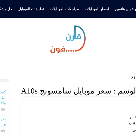
نة بين هاتفين
اسعار الموبايلات
مراجعات الموبايلات
تطبيقات الموبايل
حل مشكل
لوسم :
سعر موبايل سامسونج A10s
كيف
على 
والأ
22 ديسمبر، 
ال يتردد من
قبل العديد من العملاء حيث أن هاتف سامسونج A10 به
في ا
من
21 ديسمبر، 
ة