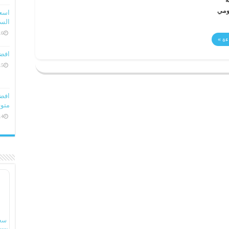
يومي
السعو
16 ديسمبر، 
ءة »
افض
15 ديسمبر، 
متوف
14 ديسمبر، 
سع