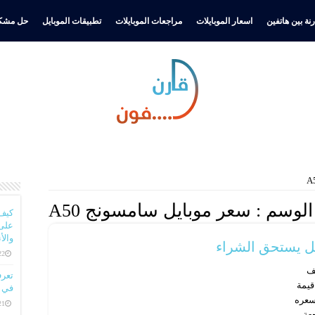
نة بين هاتفين
اسعار الموبايلات
مراجعات الموبايلات
تطبيقات الموبايل
حل مشكل
لوسم :
سعر موبايل سامسونج A50
كيف
على 
والأ
22 ديسمبر، 
ف
م قيمة
في ا
سعره
21 ديسمبر، 
عة