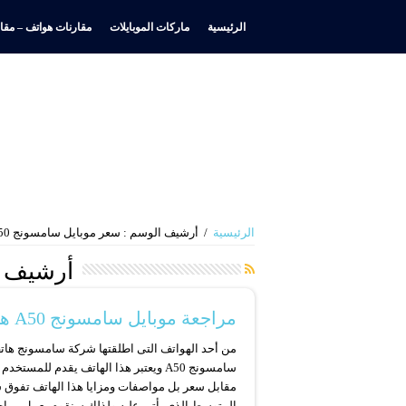
الرئيسية
ماركات الموبايلات
مقارنات هواتف – مقار
الرئيسية
/
أرشيف الوسم : سعر موبايل سامسونج A50
أرشيف ا
مراجعة موبايل سامسونج A50 هل يستحق الشراء
من أحد الهواتف التى اطلقتها شركة سامسونج هات
سامسونج A50 ويعتبر هذا الهاتف يقدم للمستخد
مقابل سعر بل مواصفات ومزايا هذا الهاتف تفوق 
المتوسط الذي يأتي عليه ولذلك سنقوم بعمل مراج