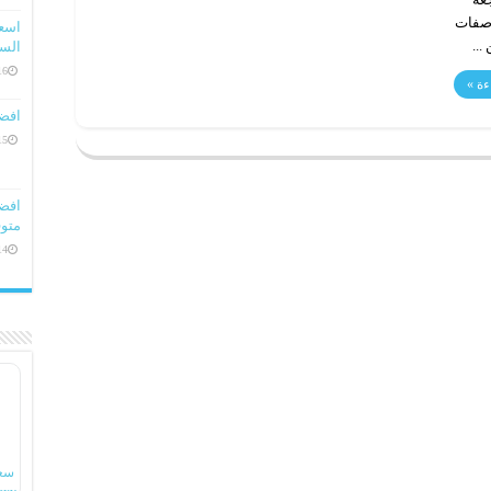
لمواصفات
...
السعو
16 ديسمبر، 
ءة »
افض
15 ديسمبر، 
متوف
14 ديسمبر، 
سع