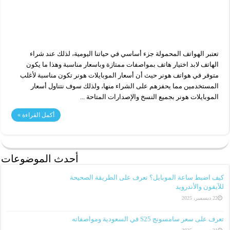
تعتبر الهواتف المحمولة جزء أساسي في حياتنا اليومية، لذلك عند شراء
الهاتف لابد اختيار هاتف بمواصفات ممتازة وباسعار مناسبة وهذا ما يكون
متوفر في هواتف هونر حيث أن أسعار الموبايلات هونر تكون مناسبة لأغلب
المستخدمين مما يحفزهم على الشراء منها، ولذلك سوف نتناول أسعار
الموبايلات هونر بجميع النسخ والإصدارات المتاحة ...
أكمل القراءة »
أحدث الموضوعات
كيف اضبط ساعة الموبايل؟ تعرف على الطريقة الصحيحة
للآيفون والأندرويد
22 ديسمبر، 2025
تعرف على سعر سامسونج S25 في السعودية ومواصفاته