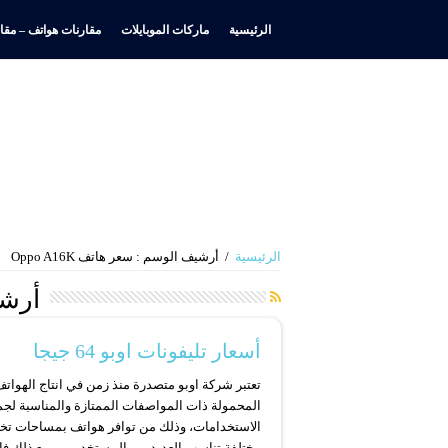
الرئيسية
ماركات الموبايلات
مقارنات هواتف – مقار
الرئيسية
/
أرشيف الوسم : سعر هاتف Oppo A16K
أرشي
أسعار تليفونات اوبو 64 جيجا
تعتبر شركة اوبو متصدرة منذ زمن في انتاج الهوات
المحمولة ذات المواصفات الممتازة والمناسبة لجم
الاستخدامات، وذلك من توافر هواتف بمساحات تخز
مختلفة تناسب العديد من المستخدمين ومع ذلك فإ