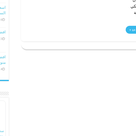
اوبو 64 جيجا لكي
ة
السعو
16 ديسمبر، 
ءة »
افض
15 ديسمبر، 
متوف
14 ديسمبر، 
سع