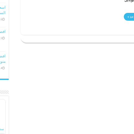
السعو
ءة »
16 ديسمبر، 
افض
15 ديسمبر، 
متوف
14 ديسمبر، 
سع