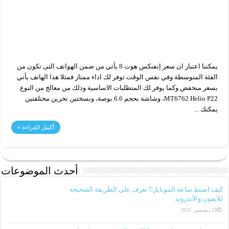
يمكننا اعتبار ان سعر إنفنكس هوت 8 يأتي من ضمن الهواتف التى تكون من
الفئة المتوسطة وفي نفس الوقت توفر لك اداء ممتاز فمثلا هذا الهاتف يأتي
بسعر منخفض وكما يوفر لك المتطلبات الاساسية وذلك من معالج من النوع
MT6762 Helio P22، وشاشة بحجم 6.6 بوصة، ونسختين تخزين مختلفتين
يمكنك ...
أكمل القراءة »
أحدث الموضوعات
كيف اضبط ساعة الموبايل؟ تعرف على الطريقة الصحيحة
للآيفون والأندرويد
22 ديسمبر، 2025