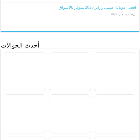
افضل موبايل صيني زراير 2026 متوفر بالأسواق
14 ديسمبر، 2025
أحدث الجوالات
سعر ومواصفات Samsung
سعر ومواصفات Xiaomi
سعر ومواصفات vivo S2
Poco M8 Power
Galaxy F70 Pro
سعر ومواصفات
سعر ومواصفات
سعر ومواصفات