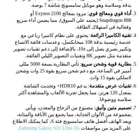
بدقة وسلاسة وهو
موبايل سامسونج شاشة 7 بوصة
.
أداء قوي ومعالج قوي
: مزود بمعالج Exynos 2100 أو
Snapdragon 888 (يعتمد على السوق)، مما يضمن أداء سريع
وفعالية في استهلاك الطاقة.
تقنية الكاميرا الرائعة
: يحتوي على نظام كاميرا رباعي مع
عدسة رئيسية بدقة 108 ميجابكسل، وعدسات فائقة الاتساع
وتكبير بصري يصل إلى 10x، بالإضافة إلى دعم تقنيات تصوير
متقدمة مثل تصوير 8K وتقنيات التصوير الليلي الفائقة.
بطارية قوية وشحن سريع
: تأتي البطارية بسعة 5000 مللي
أمبير في الساعة، مع دعم شحن سريع بقوة 25 وات وشحن
لاسلكي بقوة 15 وات.
تقنيات عرض متقدمة
: يدعم HDR10+ وتحديث الشاشة
بمعدل 120 هرتز، مما يجعل تجربة الألعاب والمشاهدة أكثر
سلاسة ووضوحًا.
تصميم متين وأنيق
: مصنوع من الزجاج والمعدن، ويأتي
بمجموعة من الألوان الجذابة، مما يجمع بين الأناقة والمتانة،
ويعد الهاتف
أفضل هاتف سامسونج فئة S، كما يمكنك الاطلاع
على المزيد من مواصفات
Samsung Galaxy S21 Ultra 5G
.