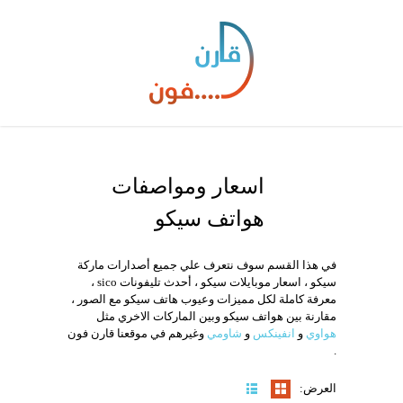
اسعار ومواصفات
هواتف سيكو
في هذا القسم سوف نتعرف علي جميع أصدارات ماركة
سيكو ، اسعار موبايلات سيكو ، أحدث تليفونات sico ،
معرفة كاملة لكل مميزات وعيوب هاتف سيكو مع الصور ،
الشاشة:
5.7 بوصة
مقارنة بين هواتف سيكو وبين الماركات الاخري مثل
نظام التشغيل:
أندرويد نوجا v7.0
هواوي
و
انفينكس
و
شاومي
وغيرهم في موقعنا قارن فون
الكاميرا:
مزدوجة 13+5 ميجا بيكسل بفتحة عدسة f/2.0
.
البطارية:
2800 مللي أمبير
الرامات:
4 جيجا رام
العرض:
عرض التفاصيل ←