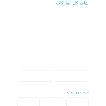
شاهد كل الماركات
سامسونج
سونى
ابل
هواوي
شاومي
اوبو
هونر
انفينكس
نوكيا
ريلمي
تكنو
اتش تي سي
ون بلس
ال جي
أحدث موبايلات