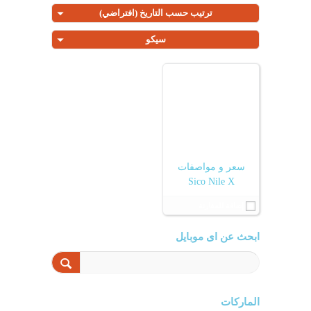
ترتيب حسب التاريخ (افتراضي)
سيكو
سعر و مواصفات
Sico Nile X
إضافة للمقارنة
ابحث عن اى موبايل
الماركات