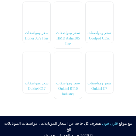
سعر ومواصفات
سعر ومواصفات
سعر ومواصفات
Honor X7e Plus
HMD Asha 305
Coolpad C35c
Lite
سعر ومواصفات
سعر ومواصفات
سعر ومواصفات
Oukitel C17
Oukitel RT10
Oukitel C7
Industry
مع موقع
قارن فون
هتعرف كل حاجة عن اسعار الموبايلات ، مواصفات الموبايلات
الخ .
© 2026 جميع الحقوق محفوظة