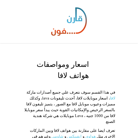
اسعار ومواصفات
هواتف لافا
في هذا القسم سوف نتعرف علي جميع أصدارات ماركة
لافا
، اسعار موبايلات لافا، أحدث تليفونات lava، وكذلك
مميزات وعيوب موبايل لافا مع الصور ، يتميز تليفون لافا
بالسعر الرخيص والإمكانيات القوية حيث يبدأ سعر موبايلا
لافا من 1000 جنيه ، Lava موبايلات هي شركة هندية
الصنع.
الشاشة:
6.75 بوصة
الشاشة:
6.75 بوصة
تعرف ايضا على مقارنة بين هواتف لافا وبين الماركات
نظام التشغيل:
أندرويد 15
نظام التشغيل:
أندرويد 16
الاخري مثل
هواوي
و
انفينكس
و
شاومي
وغيرهم في