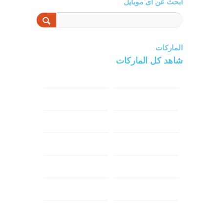
ابحث عن اى موبايل
الماركات
شاهد كل الماركات
سامسونج
سونى
ابل
هواوي
شاومي
اوبو
هونر
انفينكس
نوكيا
ريلمي
تكنو
اتش تي سي
ون بلس
ال جي