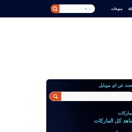
ة
منوعات
حث عن اى موبايل
ماركات
اهد كل الماركات