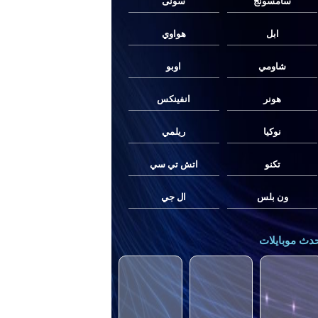
سامسونج
سونى
ابل
هواوي
شاومي
اوبو
هونر
انفينكس
نوكيا
ريلمي
تكنو
اتش تي سي
ون بلس
ال جي
دث موبايلات