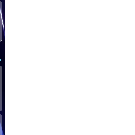
س
اش
س