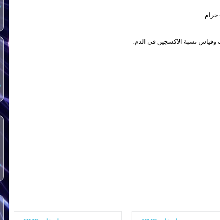
س
وقياس نسبة الاكسجين في الدم.
س
س