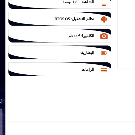
الشاشة
:
1.83 بوصة
نظام التشغيل
:
RTOS OS
الكاميرا
:
لا تدعم
البطارية
:
الرامات
:
أح