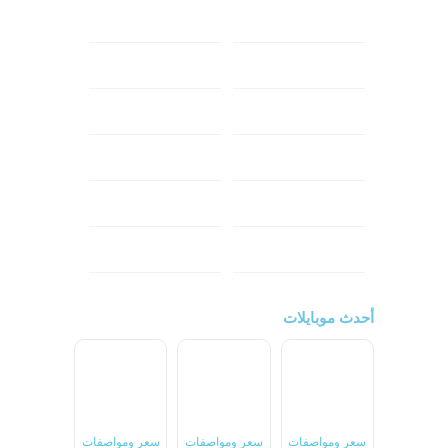
ابل
هواوي
شاومي
اوبو
هونر
انفينكس
نوكيا
ريلمي
تكنو
اتش تي سي
ون بلس
ال جي
أحدث موبايلات
سعر ومواصفات
سعر ومواصفات
سعر ومواصفات