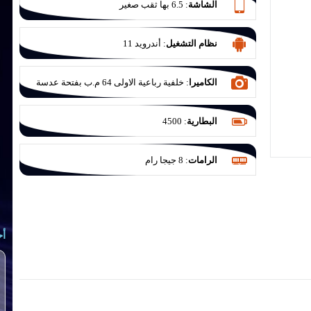
الشاشة
:
6.5 بها ثقب صغير
نظام التشغيل
:
أندرويد 11
الكاميرا
:
خلفية رباعية الاولى 64 م.ب بفتحة عدسة
F/1.8 مع مثبت بصري والثانية للتصوير الواسع 12
م.ب بفتحة عدسة F/2.2 والثالثة ماكرو 5 م.ب بفتحة
البطارية
:
4500
عدسة F/2.4 والرابعة للعزل 5 ميجا بكسل بفتحة
عدسة F/2.4
الرامات
:
8 جيجا رام
أح