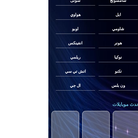
سامسونج
سونى
ابل
هواوي
شاومي
اوبو
هونر
انفينكس
نوكيا
ريلمي
تكنو
اتش تي سي
ون بلس
ال جي
دث موبايلات