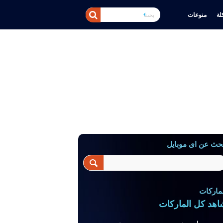
ة
منوعات
حث عن اى موبايل
ماركات
اهد كل الماركات