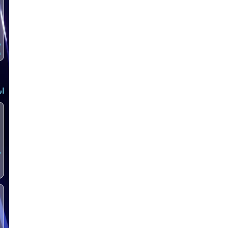
س
s
اش
س