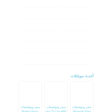
ابل
هواوي
شاومي
اوبو
هونر
انفينكس
نوكيا
ريلمي
تكنو
اتش تي سي
ون بلس
ال جي
أحدث موبايلات
سعر ومواصفات
سعر ومواصفات
سعر ومواصفات
Realme Narzo
vivo T5 Lite 44W
Motorola Edge