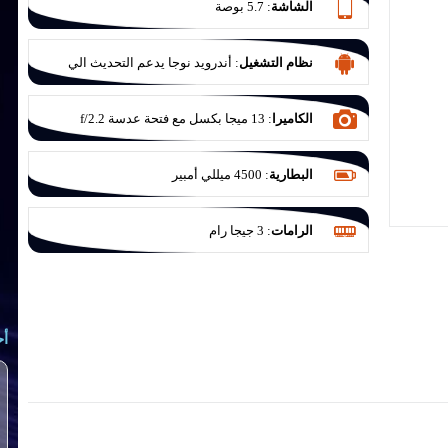
الشاشة
:
5.7 بوصة
نظام التشغيل
:
أندرويد نوجا يدعم التحديث الي
اوريو
الكاميرا
:
13 ميجا بكسل مع فتحة عدسة f/2.2
البطارية
:
4500 ميللي أمبير
الرامات
:
3 جيجا رام
أح