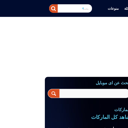
ة
منوعات
حث عن اى موبايل
ماركات
اهد كل الماركات