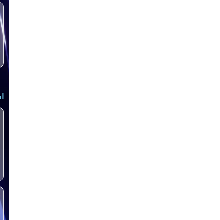
س
اش
س