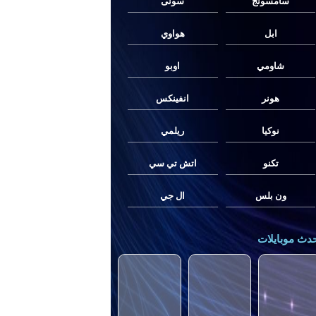
سامسونج
سونى
ابل
هواوي
شاومي
اوبو
هونر
انفينكس
نوكيا
ريلمي
تكنو
اتش تي سي
ون بلس
ال جي
دث موبايلات