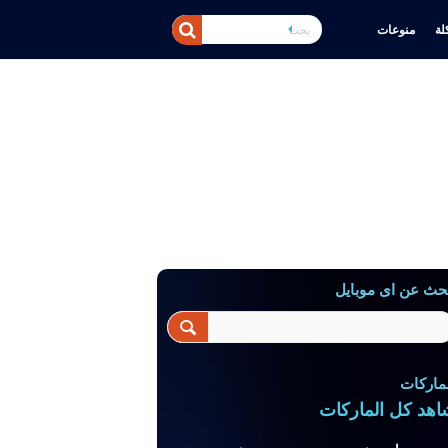
ة
منوعات
حث عن اى موبايل
ماركات
اهد كل الماركات