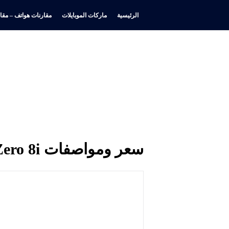
الرئيسية
ماركات الموبايلات
مقارنات هواتف – مقار
سعر ومواصفات Infinix Zero 8i