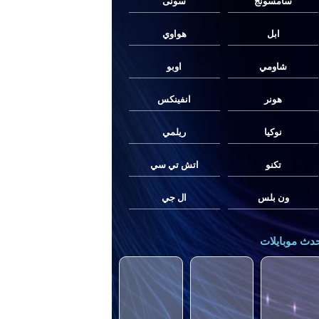
سامسونج
سونى
ابل
هواوي
شاومي
اوبو
هونر
انفينكس
نوكيا
ريلمي
تكنو
اتش تي سي
ون بلس
ال جي
دث موبايلات