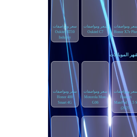
عر ومواصفات
سعر ومواصفات
سعر ومواصفات
Oukitel RT10
Oukitel C7
Honor X7e Plu
Industry
هر الموبايلات
عر ومواصفات
سعر ومواصفات
سعر ومواصفات
Honor 400
Motorola Moto
Huawei
Smart 4G
G06
MatePad 11.5 
(2025)