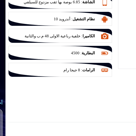
الشاشة
:
6.85 بوصة بها ثقب مزدوج للسيلفي
نظام التشغيل
:
أندرويد 10
الكاميرا
:
خلفية رباعية الاولى 48 م.ب والثانية
للتصوير الواسع 8 م.ب بفتحة عدسة F/2.2 والثالثة
للتصوير الليلي 2 م.ب بفتحة عدسة F/2.4 والرابعة
البطارية
:
4500
عزل 2 ميجا بكسل بفتحة عدسة F/2.4
الرامات
:
8 جيجا رام
أح