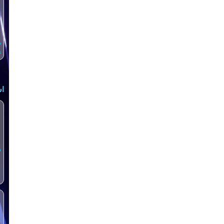
س
s
اش
س
S