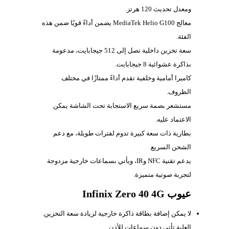
ومعدل تحديث 120 هرتز.
معالج MediaTek Helio G100 يضمن أداءً قويًا ضمن هذه
الفئة.
سعة تخزين داخلية تصل إلى 512 جيجابايت، مدعومة
بذاكرة عشوائية 8 جيجابايت.
كاميرا أمامية وخلفية تقدم أداءً ممتازًا في مختلف
الظروف.
مستشعر بصمة سريع الاستجابة تحت الشاشة يمكن
الاعتماد عليه.
بطارية ذات سعة كبيرة تدوم لفترات طويلة، مع دعم
الشحن السريع.
يدعم تقنية NFC وIR، ويأتي بسماعات خارجية مزدوجة
لتجربة صوتية متميزة.
عيوب Infinix Zero 40 4G
لا يمكن إضافة بطاقة ذاكرة خارجية لزيادة سعة التخزين.
العلبة تأتي دون سماعات للأذن.