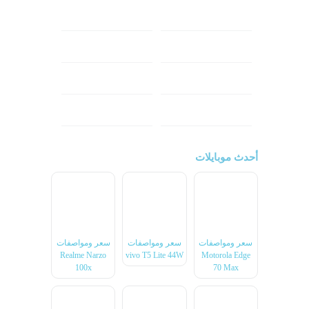
هونر
انفينكس
نوكيا
ريلمي
تكنو
اتش تي سي
ون بلس
ال جي
أحدث موبايلات
سعر ومواصفات
سعر ومواصفات
سعر ومواصفات
Realme Narzo
vivo T5 Lite 44W
Motorola Edge
100x
70 Max