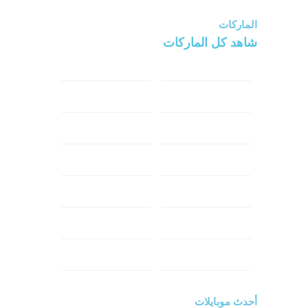
الماركات
شاهد كل الماركات
سامسونج
سونى
ابل
هواوي
شاومي
اوبو
هونر
انفينكس
نوكيا
ريلمي
تكنو
اتش تي سي
ون بلس
ال جي
أحدث موبايلات