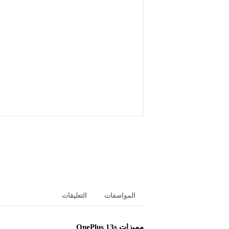
المواصفات
التعليقات
مميزات OnePlus 13s