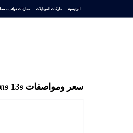
الرئيسية
ماركات الموبايلات
مقارنات هواتف – مقار
سعر ومواصفات OnePlus 13s