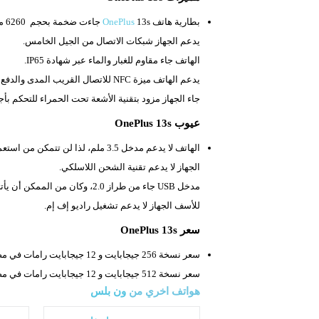
بطارية هاتف
13s جاءت ضخمة بحجم
OnePlus
6260 مللي أمبير، حيث يمكنك استعمالها لأوقات طويلة.
يدعم الجهاز شبكات الاتصال من الجيل الخامس.
الهاتف جاء مقاوم للغبار والماء عبر شهادة
IP65.
يدعم الهاتف ميزة
NFC للاتصال القريب المدى والدفع الإلكتروني.
جاء الجهاز مزود بتقنية الأشعة تحت الحمراء للتحكم بأج
عيوب OnePlus 13s
الهاتف لا يدعم مدخل
3.5 ملم، لذا لن تتمكن من استعمال سماعات الأذن التقليدية.
الجهاز لا يدعم تقنية الشحن اللاسلكي.
مدخل
USB جاء من طراز 2.0، وكان من الممكن أن يأتي من طراز أحدث مثل USB 3.x.
للأسف الجهاز لا يدعم تشغيل راديو إف إم.
سعر OnePlus 13s
سعر نسخة 256 جيجابايت و 12 جيجابايت رامات في مصر 25,000 جنيه أو 2400 ريال.
سعر نسخة 512 جيجابايت و 12 جيجابايت رامات في مصر 28,000 جنيه أو 2700 ريال.
هواتف اخري من
ون بلس