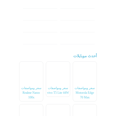
هونر
انفينكس
نوكيا
ريلمي
تكنو
اتش تي سي
ون بلس
ال جي
أحدث موبايلات
سعر ومواصفات
سعر ومواصفات
سعر ومواصفات
Realme Narzo
vivo T5 Lite 44W
Motorola Edge
100x
70 Max