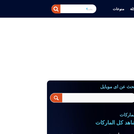
ة
منوعات
حث عن اى موبايل
ماركات
اهد كل الماركات