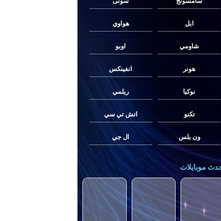
سامسونج
سونى
ابل
هواوي
شاومي
اوبو
هونر
انفينكس
نوكيا
ريلمي
تكنو
اتش تي سي
ون بلس
ال جي
دث موبايلات