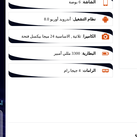
الشاشة
:
6 بوصة
نظام التشغيل
:
أندرويد أوريو 8.0
الكاميرا
:
ثلاثية , الاساسية 24 ميجا بيكسل فتحة
عدسة f/1.7 والثانوية 8 ميجا بيكسل للتصوير الواسع
و الثالثة 5 ميجا بيكسل للعزل
البطارية
:
3300 مللي أمبير
الرامات
:
4 جيجا رام
أح