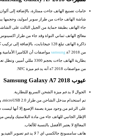
خامات تصنيع الهاتف جاءت ممتازة، بالإضافة إلى ألوان الهات
شاشة الهاتف جاءت من طراز سوبر اموليد، وحجمها يبلغ 6.0 بوصة، وجودتها D
جاء الهاتف بطبقة حماية من الجيل الثالث على الشاشة 
معالج الهاتف ثماني النواة وقد جاء من طراز
اكسينوس، و
ذاكرة الهاتف تبلغ 128 جيجابايت، بالإضافة إلى تركيب كارت الذاكرة.
من
a7 2018 مواصفات أن
samsung
الكاميرا الأمامية 
بطارية الهاتف جاءت بحجم 3300 مللي أمبير، وتظل تعمل لفترات طويلة خلال اليوم.
من مواصفات a7 2018 أنه يدعم ميزة NFC.
عيوب Samsung Galaxy A7 2018
الجوال لا يدعم ميزة الشحن السريع للبطارية.
تم استخدام مدخل الشاحن من طراز microUSB 2.0، وكنا نتوقع استعمال المدخل الأحدث وهو USB Type C.
على الرغم من وجود ميزة بصمة الإصبع إلا أنها ليست س
الإطار الجانبي للهاتف جاء من مادة البلاستيك وليس من
المعالج لا يعتبر الأفضل بالنسبة للألعاب.
هاتف سامسونج جالكسي اي 7 لا يدعم تصوير الفيديو بدقة