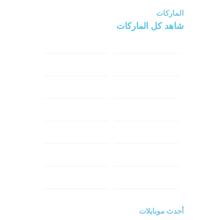
الماركات
شاهد كل الماركات
سامسونج
سونى
ابل
هواوي
شاومي
اوبو
هونر
انفينكس
نوكيا
ريلمي
تكنو
اتش تي سي
ون بلس
ال جي
أحدث موبايلات