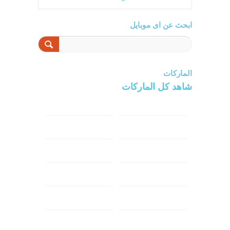
ابحث عن اى موبايل
الماركات
شاهد كل الماركات
سامسونج
سونى
ابل
هواوي
شاومي
اوبو
هونر
انفينكس
نوكيا
ريلمي
تكنو
اتش تي سي