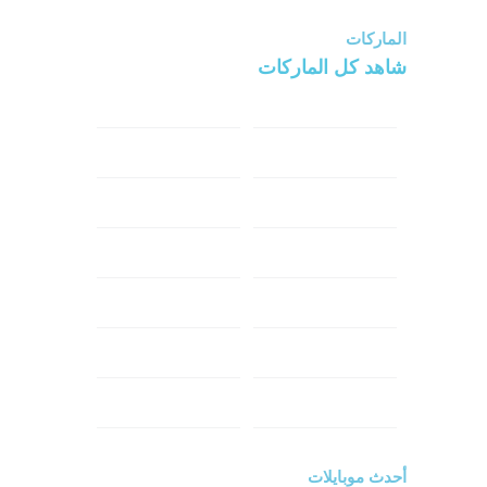
الماركات
شاهد كل الماركات
سامسونج
سونى
ابل
هواوي
شاومي
اوبو
هونر
انفينكس
نوكيا
ريلمي
تكنو
اتش تي سي
ون بلس
ال جي
أحدث موبايلات