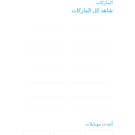
الماركات
شاهد كل الماركات
سامسونج
سونى
ابل
هواوي
شاومي
اوبو
هونر
انفينكس
نوكيا
ريلمي
تكنو
اتش تي سي
ون بلس
ال جي
أحدث موبايلات