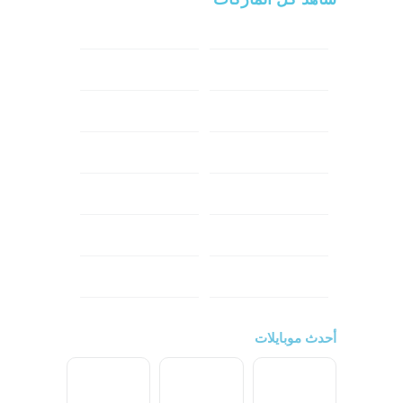
سامسونج
سونى
ابل
هواوي
شاومي
اوبو
هونر
انفينكس
نوكيا
ريلمي
تكنو
اتش تي سي
ون بلس
ال جي
أحدث موبايلات