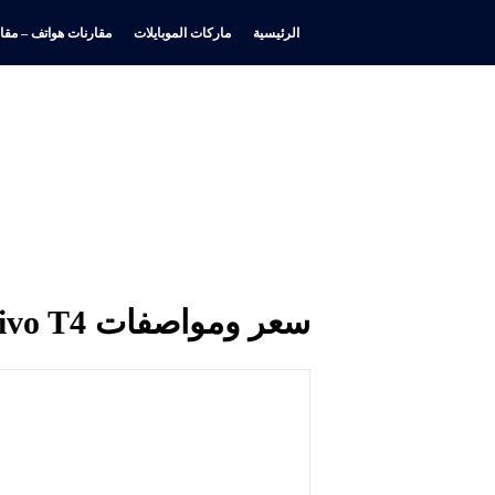
الرئيسية
ماركات الموبايلات
مقارنات هواتف – مقار
سعر ومواصفات vivo T4