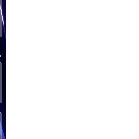
س
s
اش
س