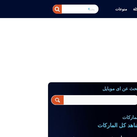
ة
منوعات
حث عن اى موبايل
ماركات
اهد كل الماركات