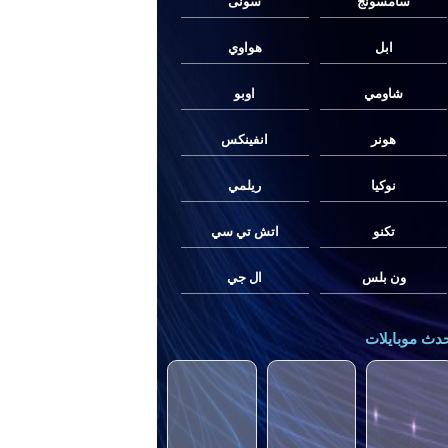
سامسونج
سونى
ابل
هواوي
شاومي
اوبو
هونر
انفينكس
نوكيا
ريلمي
تكنو
اتش تي سي
ون بلس
ال جي
دث موبايلات