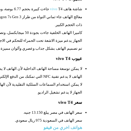
شاشة هاتف
T4 جاءت كبيرة بحجم
vivo
6.77 بوصة، ومعدل تحديثها يبلغ 120 هرتز.
معالج الهاتف جاء ثماني النواة من طراز
ذات الحجم الكبير.
كاميرا الهاتف الخلفية جاءت بجودة
50 ميجابكسل، وتصوير الفيديوهات بجودة 4K لهذا سوف تحصل على صور وفيديهات بجودة عالية.
الجهاز يدعم ميزة الاشعة تحت الحمراء للتحكم في الاجهز
تم تصميم الهاتف بشكل جذاب وعصري وألوان مميزة مث
عيوب vivo T4
لا يمكن توسعة مساحة الهاتف الداخلية لأن الهاتف لا 
الهاتف لا يدعم تقنية
NFC التي تمكنك من الدفع الإلكتروني.
لا يمكن استخدام السماعات السلكية التقليدية لأن ال
الجهاز لا يدعم تشغيل الراديو.
سعر vivo T4
سعر الهاتف في مصر يبلغ 13.150 جنيه.
سعر الهاتف في السعودية 975 ريال سعودي.
هواتف اخري من
فيفو