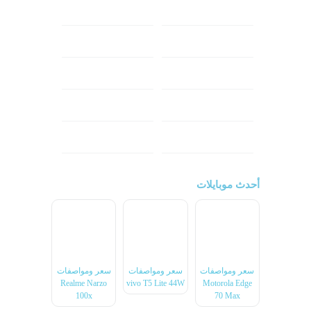
شاومي
اوبو
هونر
انفينكس
نوكيا
ريلمي
تكنو
اتش تي سي
ون بلس
ال جي
أحدث موبايلات
سعر ومواصفات
سعر ومواصفات
سعر ومواصفات
Realme Narzo
vivo T5 Lite 44W
Motorola Edge
100x
70 Max