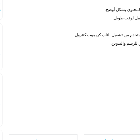
س
y
مستخدم من تشغيل التاب كريموت كنترول.
س
س