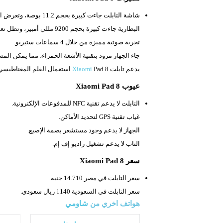
شاشة التابلت جاءت كبيرة بحجم
‎11.2 بوصة، وتعرض المحتوى بشكل أوضح.
البطارية جاءت كبيرة بحجم
9200 مللي أمبير، وتظل تعمل لوقت طويل.
تجربة صوتية مميزة من خلال 4 سماعات ستيريو.
جاء الجهاز مزود بتقنية الأشعة الحمراء، مما يمكن ال
يدعم تابلت
Pad 8 استعمال القلم المغناطيسي للرسم والتدوين.
Xiaomi
عيوب Xiaomi Pad 8
التابلت لا يدعم تقنية
NFC للمدفوعات الإلكترونية.
غياب تقنية
GPS لتحديد الأماكن.
الجهاز لا يدعم وجود مستشعر بصمة الإصبع.
التاب لا يدعم تشغيل راديو إف إم.
سعر Xiaomi Pad 8
سعر التابلت في مصر 14.710 جنيه.
سعر التابلت في السعودية 1140 ريال سعودي.
هواتف اخري من
شاومي