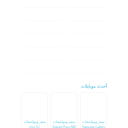
ابل
هواوي
شاومي
اوبو
هونر
انفينكس
نوكيا
ريلمي
تكنو
اتش تي سي
ون بلس
ال جي
أحدث موبايلات
سعر ومواصفات
سعر ومواصفات
سعر ومواصفات
vivo S2
Xiaomi Poco M8
Samsung Galaxy