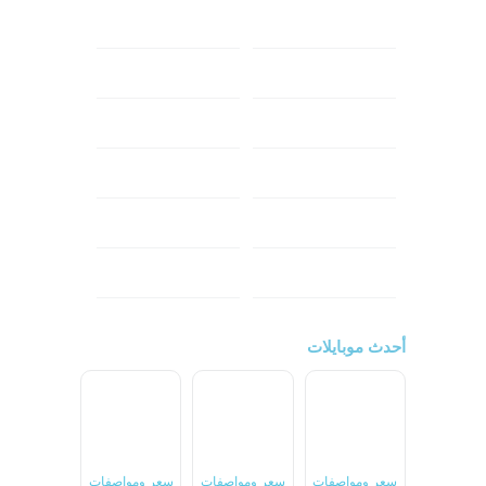
ابل
هواوي
شاومي
اوبو
هونر
انفينكس
نوكيا
ريلمي
تكنو
اتش تي سي
ون بلس
ال جي
أحدث موبايلات
سعر ومواصفات
سعر ومواصفات
سعر ومواصفات