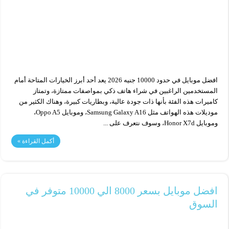
افضل موبايل في حدود 10000 جنيه 2026 يعد أحد أبرز الخيارات المتاحة أمام
المستخدمين الراغبين في شراء هاتف ذكي بمواصفات ممتازة، وتمتاز
كاميرات هذه الفئة بأنها ذات جودة عالية، وبطاريات كبيرة، وهناك الكثير من
موديلات هذه الهواتف مثل Samsung Galaxy A16، وموبايل Oppo A5،
وموبايل Honor X7d، وسوف نتعرف على ...
أكمل القراءة »
افضل موبايل بسعر 8000 الي 10000 متوفر في
السوق