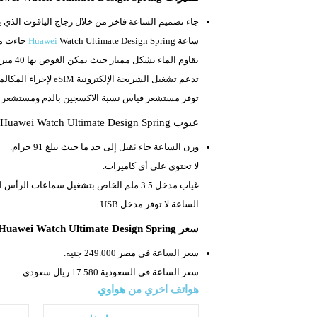
جاء تصميم الساعة فاخر من خلال زجاج الياقوت الذي يق
ساعة
Watch Ultimate Design Spring جاءت مزودة ب99 ماسة طبيعية مما يمنحها الطابع الفخم.
Huawei
تقاوم الماء بشكل ممتاز حيث يمكن الغوص بها 40 متر تحت سطح الماء.
تدعم تشغيل الشريحة الإلكترونية
eSIM لإجراء المكالمات.
توفر مستشعر قياس نسبة الاكسجين بالدم ومستشعر 
عيوب Huawei Watch Ultimate Design Spring
وزن الساعة جاء ثقيل إلى حد ما حيث تبلغ
91 جرام.
لا تحتوي على أي كاميرات.
غياب مدخل
3.5 ملم الخاص بتشغيل سماعات الرأس السلكية.
الساعة لا توفر مدخل
USB.
سعر Huawei Watch Ultimate Design Spring
سعر الساعة في مصر 249.000 جنيه.
سعر الساعة في السعودية 17.580 ريال سعودي.
هواتف اخري من
هواوي