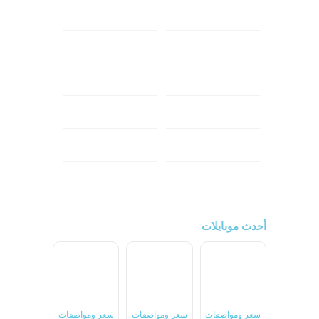
ابل
هواوي
شاومي
اوبو
هونر
انفينكس
نوكيا
ريلمي
تكنو
اتش تي سي
ون بلس
ال جي
أحدث موبايلات
سعر ومواصفات
سعر ومواصفات
سعر ومواصفات