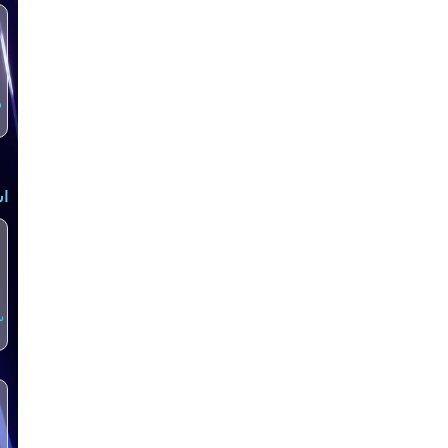
س
اش
س