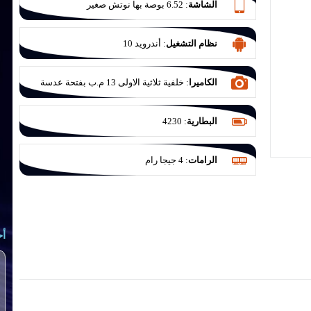
الشاشة
:
6.52 بوصة بها نوتش صغير
نظام التشغيل
:
أندرويد 10
الكاميرا
:
خلفية ثلاثية الاولى 13 م.ب بفتحة عدسة
F/2.2 والثانية 2 م.ب للماكرو بفتحة عدسة F/2.4
والاخيرة 2 م.ب للعزل بفتحة عدسة F/2.4
البطارية
:
4230
الرامات
:
4 جيجا رام
أح