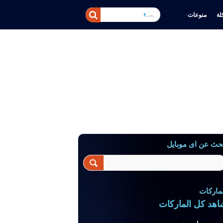
ة
منوعات
حث عن اى موبايل
ماركات
اهد كل الماركات