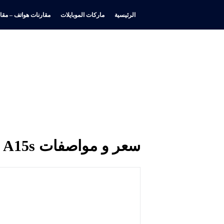
الرئيسية
ماركات الموبايلات
مقارنات هواتف – مقار
سعر و مواصفات Oppo A15s