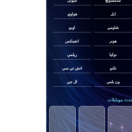
سامسونج
سونى
ابل
هواوي
شاومي
اوبو
هونر
انفينكس
نوكيا
ريلمي
تكنو
اتش تي سي
ون بلس
ال جي
دث موبايلات