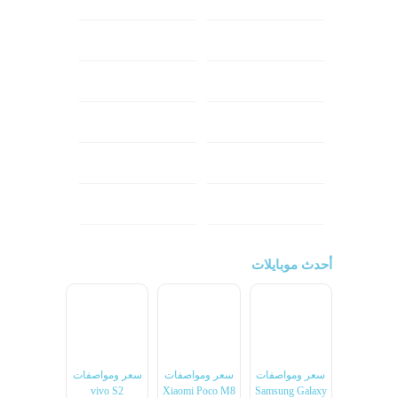
ابل
هواوي
شاومي
اوبو
هونر
انفينكس
نوكيا
ريلمي
تكنو
اتش تي سي
ون بلس
ال جي
أحدث موبايلات
سعر ومواصفات
سعر ومواصفات
سعر ومواصفات
vivo S2
Xiaomi Poco M8
Samsung Galaxy